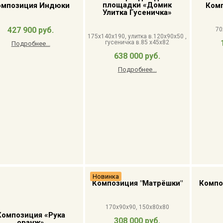
площадки «Домик
омпозиция Индюки
Комп
Улитка Гусеничка»
427 900 руб.
70
175x140x190, улитка в.120x90x50 ,
гусеничка в.85 x45x82
Подробнее...
638 000 руб.
Подробнее...
Новинка
Композиция "Матрёшки"
Компо
170x90x90, 150x80x80
Композиция «Рука
308 000 руб.
оранж»