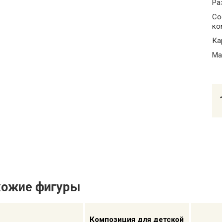
Ра
Со
ко
Ка
Ма
хожие фигуры
Композиция для детской