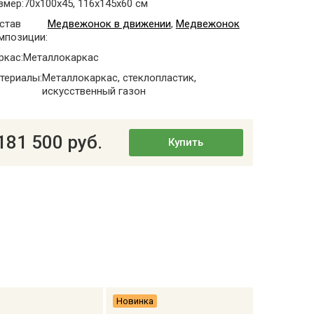
змер:
70x100x45, 116x145x60 см
став
Медвежонок в движении
,
Медвежонок
мпозиции:
ркас:
Металлокаркас
териалы:
Металлокаркас, стеклопластик,
искусственный газон
181 500 руб.
Купить
Новинка