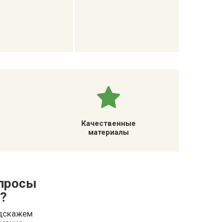
Качественные
материалы
опросы
?
одскажем