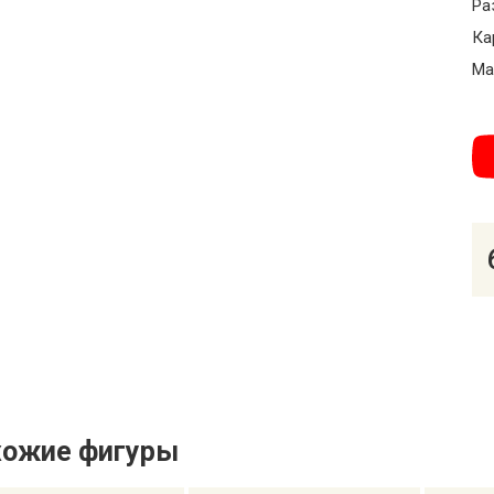
Ра
Ка
Ма
хожие фигуры