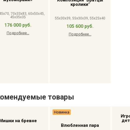
Композиция "Братцы
кролики"
45x70, 70x33x83, 60x50x45,
45x35x35
55x30x39, 55x30x39, 55x25x40
176 000 руб.
105 600 руб.
Подробнее...
Подробнее...
комендуемые товары
Новинка
Игр
дет
Мишки на бревне
Влюбленная пара