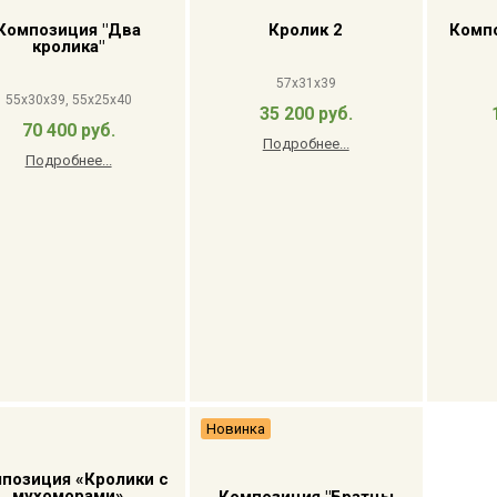
Композиция "Два
Кролик 2
Компо
кролика"
57x31x39
55x30x39, 55x25x40
35 200 руб.
70 400 руб.
Подробнее...
Подробнее...
Новинка
позиция «Кролики с
мухоморами»