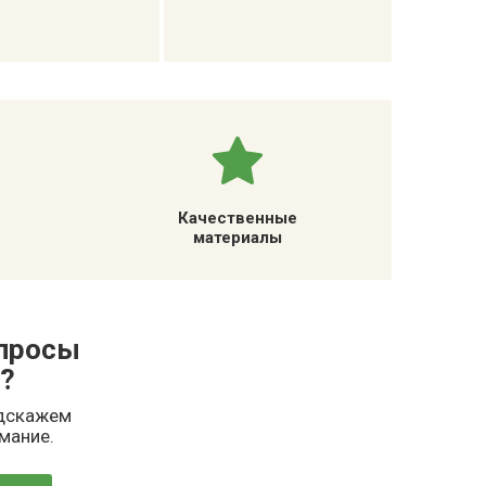
Качественные
материалы
опросы
?
одскажем
имание.