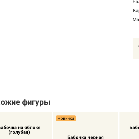
Ра
Ка
Ма
хожие фигуры
Новинка
Бабочка на яблоке
Баб
(голубая)
Бабочка черная