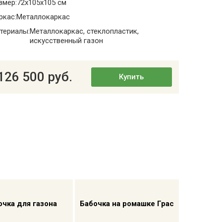
змер:
72x105x105 см
ркас:
Металлокаркас
териалы:
Металлокаркас, стеклопластик,
искусственный газон
126 500 руб.
Купить
очка для газона
Бабочка на ромашке Грас